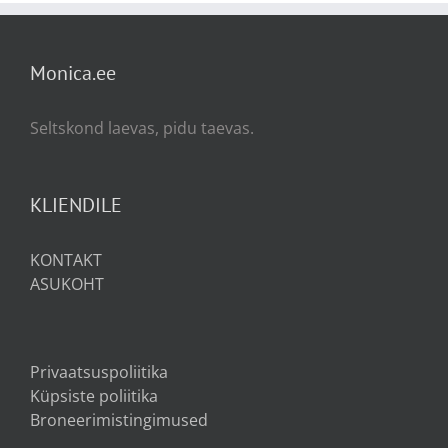
Monica.ee
Seltskond laevas, pidu taevas.
KLIENDILE
KONTAKT
ASUKOHT
Privaatsuspoliitika
Küpsiste poliitika
Broneerimistingimused